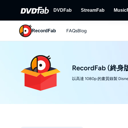
DVDFab
StreamFab
Music
FAQs
Blog
RecordFab
DVDFab
StreamFab
完備的DVD/藍光/UHD方案。
下載串流視訊。
RecordFab (終身
以高達 1080p 的畫質錄製 Di