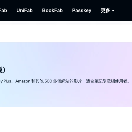
Fab
UniFab
BookFab
Passkey
更多
MusicFab
UniFab
BookFab
Passkey
Player
下載串流音樂。
人工智慧視頻/音頻增強器。
電子書、漫畫及有聲書的終極解決方案。
解密DVD/藍光/UHD光
播放光碟
Recor
錄製串
版)
sney Plus、Amazon 和其他 500 多個網站的影片，適合筆記型電腦使用者。