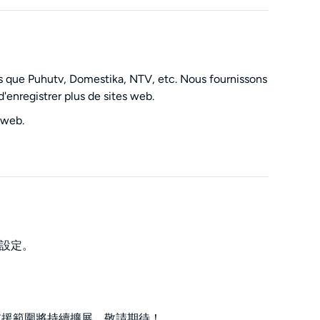
els que Puhutv, Domestika, NTV, etc. Nous fournissons
'enregistrer plus de sites web.
 web.
行設定。
支援範圍將持續擴展，敬請期待！