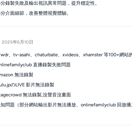
部分錄製失敗及輸出視訊異常問題，提升穩定性。
部分介面細節，改善整體視覺體驗。
2025年6月10日
r、tv-asahi、chaturbate、xvideos、xhamster 等100+
linefamilyclub 直播錄製失敗問題
mazon 無法錄製
lu.jpのLIVE 影片無法錄製
agecrowd 無法錄製,沒聲音沒畫面
知問題（部分網站輸出影片無法播放、onlinefamilyclub 回放